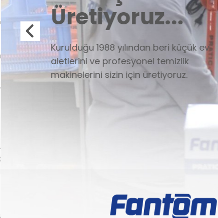
Üretiyoruz...
Kurulduğu 1988 yılından beri küçük ev
aletlerini ve profesyonel temizlik
makinelerini sizin için üretiyoruz.