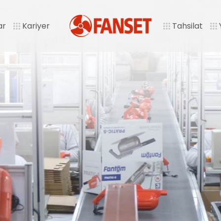
ar
Kariyer
Tahsilat
Y